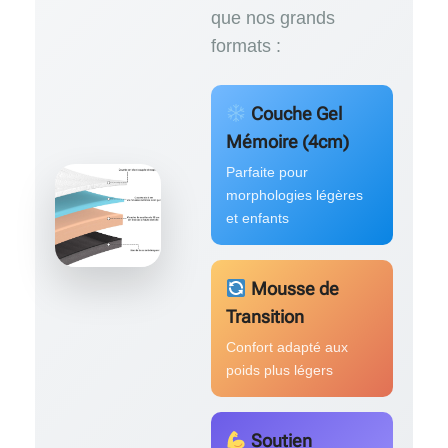
que nos grands
formats :
Couche Gel
Mémoire (4cm)
Parfaite pour
morphologies légères
et enfants
Mousse de
Transition
Confort adapté aux
poids plus légers
Soutien