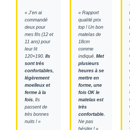
« J’en ai
« Rapport
commandé
qualité prix
deux pour
top ! Un bon
mes fils (12 et
matelas de
11 ans) pour
18cm
leur lit
comme
120×190.
Ils
indiqué.
Met
sont très
plusieurs
confortables,
heures à se
légèrement
mettre en
moelleux et
forme, une
ferme à la
fois OK le
fois.
Ils
matelas est
passent de
très
très bonnes
confortable.
nuits ! »
Ne pas
hésiter ! »