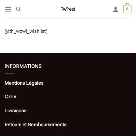
Passer
0
au
contenu
[yith_wcwl_wishlist]
INFORMATIONS
Mentions Légales
C.G.V
Livraisons
Retours et Remboursements